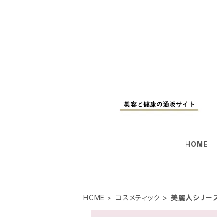
HOME
HOME
コスメティック
美麗人シリー