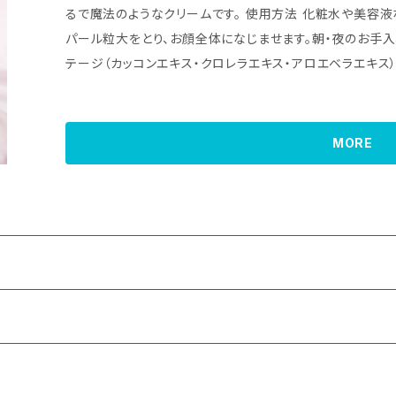
るで魔法のようなクリームです。 使用方法 化粧水や美容液などでお肌を整えた後、付属のスパチュラで
パール粒大をとり、お顔全体になじませます。朝・夜のお手入れにご使用くだ
テージ（カッコンエキス・クロレラエキス・アロエベラエキス
スチン
MORE