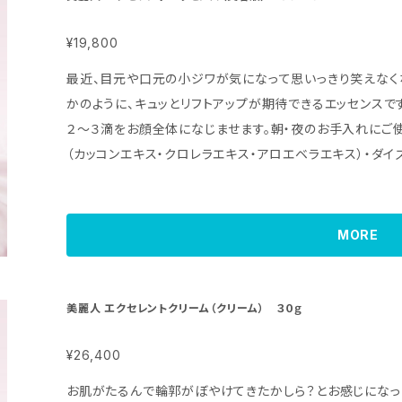
¥19,800
最近、目元や口元の小ジワが気になって思いっきり笑えなく
かのように、キュッとリフトアップが期待できるエッセンスです。 使用方法 化粧水などでお肌を整え
２～３滴をお顔全体になじませます。朝・夜のお手入れにご使用ください。 主要成分
（カッコンエキス・クロレラエキス・アロエベラエキス）・ダイ
MORE
美麗人 エクセレントクリーム（クリーム） ３０ｇ
¥26,400
お肌がたるんで輪郭がぼやけてきたかしら？とお感じになっ