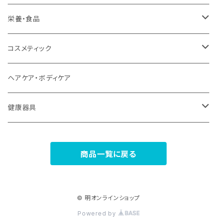
栄養・食品
植物エキス商品
コスメティック
植物ミネラル
ヘナシリーズ
ヘアケア・ボディケア
プロテイン
モイスチュアEXシリーズ
健康器具
ココナッツ
スペリアシリーズ
浄水器
商品一覧に戻る
食品
プラナエッセンス
温熱機器
美麗人シリーズ
ホルミシス
© 明オンラインショップ
Powered by