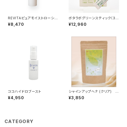
REVITAピュアモイストローショ
ボタラボグリーンスティック（30
ン
本入り）
¥8,470
¥12,960
ココハイドロブースト
シャインアップヘナ (クリア) １
００ｇ
¥4,950
¥3,850
CATEGORY