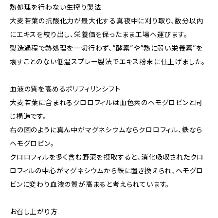
熱処理を行わない生搾り製法
大麦若葉の抗酸化力が最大化する真夜中に刈り取り、数分以内
にエキスを絞り出し、栄養価を保ったまま工場へ運びます。
製造過程で熱処理を一切行わず、“酵素”や“熱に弱い栄養素”を
壊すことのない低温スプレー製法でエキス粉末に仕上げました。
血液の質を高めるポリフィリンシフト
大麦若葉に含まれるクロロフィルは血色素のヘモグロビンと同
じ構造です。
右の図のように真ん中がマグネシウムならクロロフィル、鉄なら
ヘモグロビン。
クロロフィルを多く含む野菜を摂取すると、消化吸収されたクロ
ロフィルの中心がマグネシウムから鉄に置き換えられ、ヘモグロ
ビンに変わり血液の質が高まると考えられています。
お召し上がり方