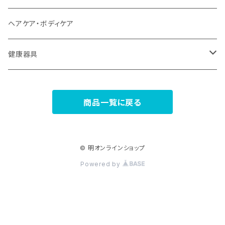
植物ミネラル
ヘナシリーズ
ヘアケア・ボディケア
プロテイン
モイスチュアEXシリーズ
健康器具
ココナッツ
スペリアシリーズ
浄水器
商品一覧に戻る
食品
プラナエッセンス
温熱機器
美麗人シリーズ
ホルミシス
© 明オンラインショップ
Powered by
ミスティベール
癒しグッズ（入浴剤）
セレクトファンデーション
家庭用指圧代用器