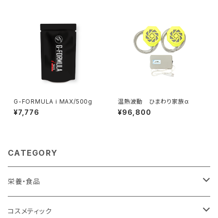
G-FORMULA i MAX/500g
温熱波動 ひまわり家族α
¥7,776
¥96,800
CATEGORY
栄養・食品
植物エキス商品
コスメティック