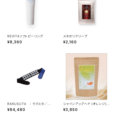
REVITAソフトピーリング
メタボリクリープ
¥8,360
¥2,160
RAKUSUTA - ラクスタ／腰
シャインアップヘナ (オレンジ)
用 -
１００ｇ
¥84,480
¥3,850