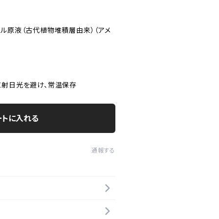
ラル原液（古代植物堆積層由来）（アメ
直射日光を避け、常温保存
ートに入れる
通報する