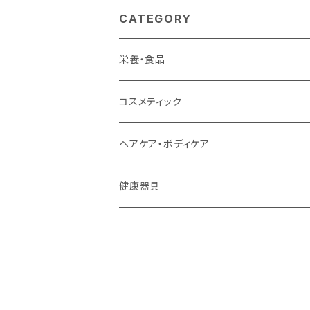
CATEGORY
栄養・食品
植物エキス商品
コスメティック
植物ミネラル
ヘナシリーズ
ヘアケア・ボディケア
プロテイン
モイスチュアEXシリーズ
健康器具
ココナッツ
スペリアシリーズ
浄水器
食品
プラナエッセンス
温熱機器