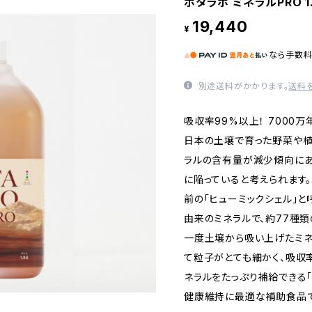
ボタラボ ミネラルPRO 1
19,440
¥
なら
手数
別途送料がかかります。
送料
吸収率99%以上！ 7000
日本の土壌で育った野菜や植
ラルの含有量が減少傾向にあ
に陥っていると考えられます。
前の「ヒューミックシェル」
由来のミネラルで、約77種
一度土壌から吸い上げたミネ
て粒子がとても細かく、吸収
ネラルをたっぷり補給できる「
健康維持に最適な補助食品で