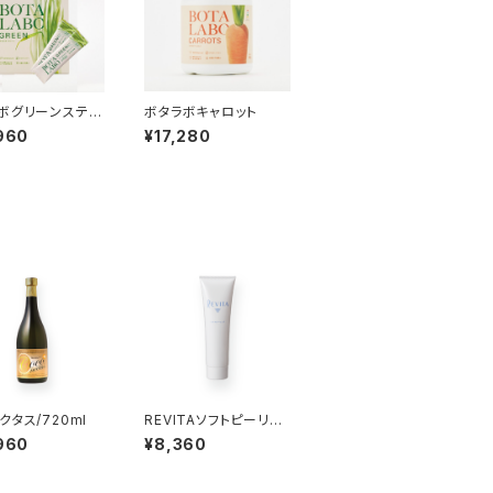
ボグリーンスティ
ボタラボキャロット
30本入り）
960
¥17,280
クタス/720ml
REVITAソフトピーリン
グ
960
¥8,360