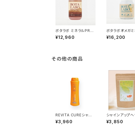
ボタラボ ミネラルPRO
ボタラボオメガミ
1L
¥12,960
¥16,200
その他の商品
REVITA CUREシャン
シャインアップヘナ
プー
レンジ) １００ｇ
¥3,960
¥3,850