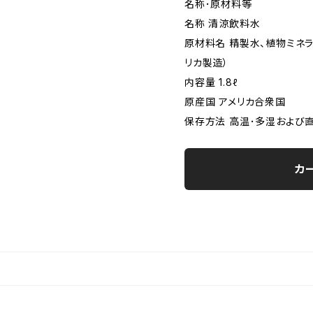
名称･原材料等
名称 清涼飲料水
原材料名 精製水、植物ミネ
リカ製造）
内容量 1.8ℓ
原産国 アメリカ合衆国
保存方法 高温･多湿および
カ