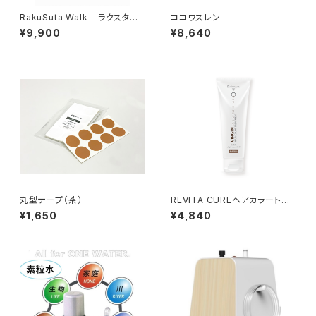
RakuSuta Walk - ラクスタウォ
ココワスレン
ーク -
¥9,900
¥8,640
丸型テープ（茶）
REVITA CUREヘアカラートリ
ートメント ダークブラウン
¥1,650
¥4,840