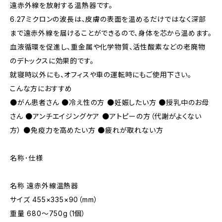
遠赤外線を放射する温熱器です。
6.27ミクロンの波長は、皮膚の表面を温めるだけではなく深部
まで遠赤外線を届けることができるので、身体を芯から温めます。
血液循環を促進し、重金属や化学物質、活性酸素などの老廃物
のデトックスに効果的です。
就寝時以外にも、オフィスや車の運転時にもご使用下さい。
こんな方におすすめ
●がん患者さん ●冷え性の方 ●妊娠したい方 ●授乳中のお母
さん ●アンチエイジングケア ●アトピーの方（代謝がよくない
方） ●免疫力を高めたい方 ●疲れが取れない方
名称･仕様
名称 遠赤外線温熱器
サイズ 455×335×90（mm）
重量 680〜750g（1個）