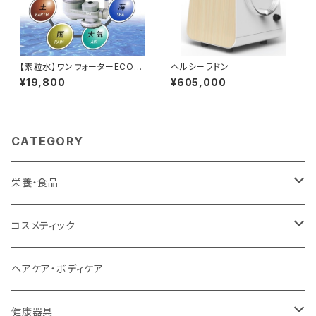
【素粒水】ワンウォーターECO
ヘルシーラドン
浄水器 活水器 蛇口直結型
¥19,800
¥605,000
CATEGORY
栄養・食品
植物エキス商品
コスメティック
植物ミネラル
ヘナシリーズ
ヘアケア・ボディケア
プロテイン
モイスチュアEXシリーズ
健康器具