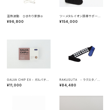
温熱波動 ひまわり家族α
ツーメタルイオン誘導サポータ
ー - 腰用 - M、Lサイズ
¥96,800
¥154,000
GALVA CHIP EX - ガルバチッ
RAKUSUTA - ラクスタ／腰
プEX -
用 -
¥11,000
¥84,480