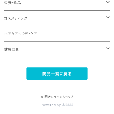
栄養・食品
植物エキス商品
コスメティック
植物ミネラル
ヘナシリーズ
ヘアケア・ボディケア
プロテイン
モイスチュアEXシリーズ
健康器具
ココナッツ
スペリアシリーズ
浄水器
商品一覧に戻る
食品
プラナエッセンス
温熱機器
美麗人シリーズ
ホルミシス
© 明オンラインショップ
Powered by
ミスティベール
癒しグッズ（入浴剤）