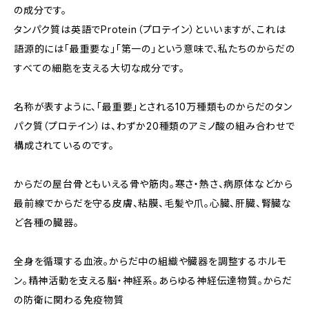
の成分です。
タンパク質は英語でProtein（プロテイン）といいますが、これは
語源的には「最重要な」「第一の」という意味で、私たちのからだの
すべての細胞を支える大切な成分です。
名称が表すように、「最重要」とされる10万種類ものからだのタン
パク質（プロテイン）は、わずか20種類のアミノ酸の組み合わせで
構成されているのです。
からだの屋台骨ともいえる骨や筋肉。寒さ・熱さ、病原体などから
最前線でからだを守る皮膚、粘膜、毛髪や爪。心臓、肝臓、腎臓な
ど各種の臓器。
全身を循環する血液。からだ中の組織や臓器を調整するホルモ
ン。精神活動を支える脳・神経系。あらゆる神経伝達物質。からだ
の防衛に関わる免疫物質