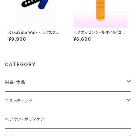
RakuSuta Walk - ラクスタウォ
ヘナエッセンシャルオイル 120
ーク -
ml
¥9,900
¥6,600
CATEGORY
栄養・食品
植物エキス商品
コスメティック
植物ミネラル
ヘナシリーズ
ヘアケア・ボディケア