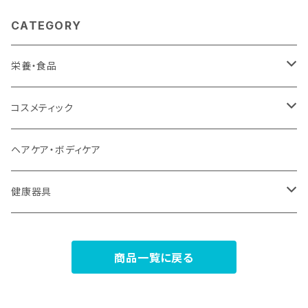
CATEGORY
栄養・食品
植物エキス商品
コスメティック
植物ミネラル
ヘナシリーズ
ヘアケア・ボディケア
プロテイン
モイスチュアEXシリーズ
健康器具
ココナッツ
スペリアシリーズ
浄水器
商品一覧に戻る
食品
プラナエッセンス
温熱機器